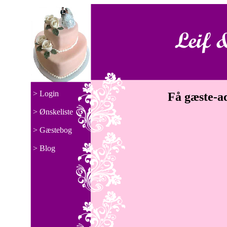
> Login
Få gæste-a
> Ønskeliste
> Gæstebog
> Blog