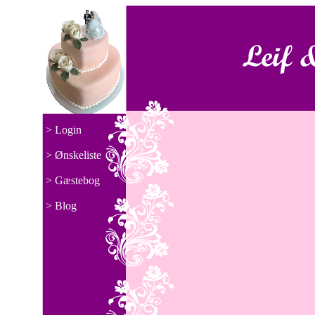
> Login
> Ønskeliste
> Gæstebog
> Blog